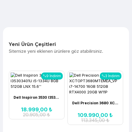
Yeni Ürün Çeşitleri
Sitemize yeni eklenen ürünlere göz atabilirsiniz.
%9 İndirim
%3 İndirim
Dell Inspiron 3530 I35303401U i5-1334U 8GB 512GB LNX 15.6''
Dell Precision 3680 XCTOPT3680MTEMEA_VP i7-14700 16GB 512GB RTX4000 20GB W11P
18.999,00 ₺
20.905,00 ₺
109.990,00 ₺
113.345,00 ₺