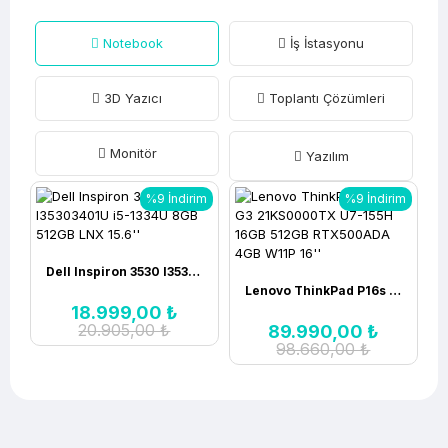
Notebook
İş İstasyonu
3D Yazıcı
Toplantı Çözümleri
Monitör
Yazılım
%9 İndirim
%9 İndirim
Dell Inspiron 3530 I35303401U i5-1334U 8GB 512GB LNX 15.6''
Lenovo ThinkPad P16s G3 21KS0000TX U7-155H 16GB 512GB RTX500ADA 4GB W11P 16''
18.999,00 ₺
20.905,00 ₺
89.990,00 ₺
98.660,00 ₺