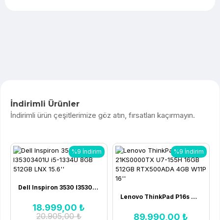
İndirimli Ürünler
İndirimli ürün çeşitlerimize göz atın, fırsatları kaçırmayın.
%9 İndirim
%9 İndirim
Dell Inspiron 3530 I35303401U i5-1334U 8GB 512GB LNX 15.6''
Lenovo ThinkPad P16s G3 21KS0000TX U7-155H 16GB 512GB RTX500ADA 4GB W11P 16''
18.999,00 ₺
20.905,00 ₺
89.990,00 ₺