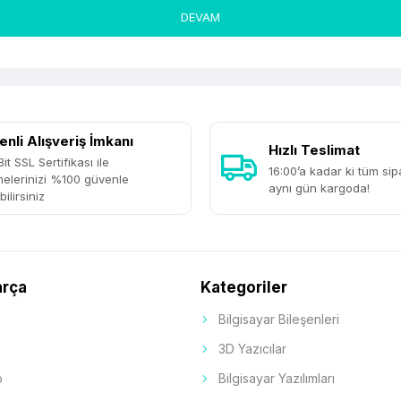
DEVAM
nli Alışveriş İmkanı
Hızlı Teslimat
it SSL Sertifikası ile
16:00’a kadar ki tüm sipa
elerinizi %100 güvenle
aynı gün kargoda!
ilirsiniz
arça
Kategoriler
Bilgisayar Bileşenleri
3D Yazıcılar
p
Bilgisayar Yazılımları