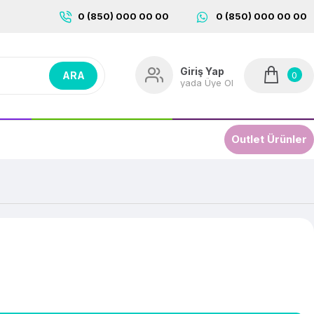
0 (850) 000 00 00
0 (850) 000 00 00
Giriş Yap
0
ARA
yada Üye Ol
Outlet Ürünler