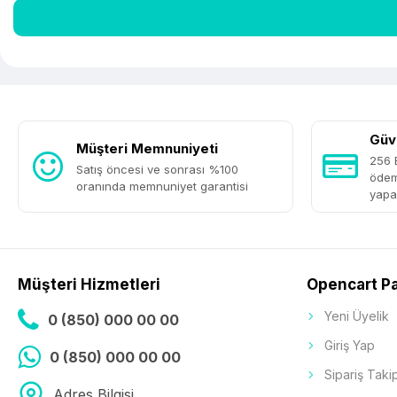
Güve
Müşteri Memnuniyeti
256 B
Satış öncesi ve sonrası %100
ödem
oranında memnuniyet garantisi
yapab
Müşteri Hizmetleri
Opencart P
Yeni Üyelik
0 (850) 000 00 00
Giriş Yap
0 (850) 000 00 00
Sipariş Taki
Adres Bilgisi